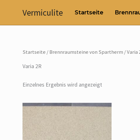
Zum
Vermiculite
Startseite
Brennrau
Inhalt
springen
Startseite
/
Brennraumsteine von Spartherm
/ Varia
Varia 2R
Einzelnes Ergebnis wird angezeigt