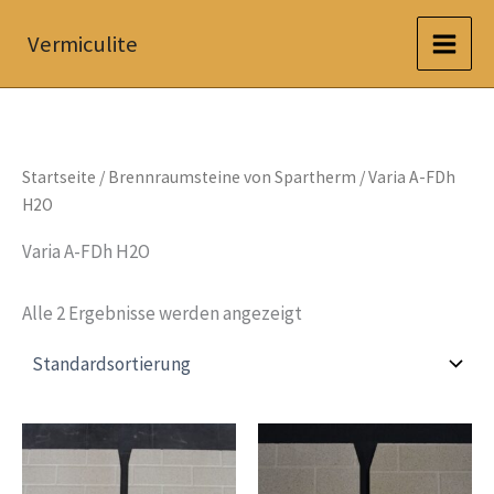
Zum
Vermiculite
Inhalt
springen
Startseite
/
Brennraumsteine von Spartherm
/ Varia A-FDh
H2O
Varia A-FDh H2O
Alle 2 Ergebnisse werden angezeigt