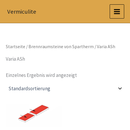
Zum
Vermiculite
Inhalt
springen
Startseite
/
Brennraumsteine von Spartherm
/ Varia ASh
Varia ASh
Einzelnes Ergebnis wird angezeigt