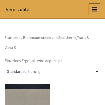
Zum
Vermiculite
Inhalt
springen
Startseite
/
Brennraumsteine von Spartherm
/ Varia S
Varia S
Einzelnes Ergebnis wird angezeigt