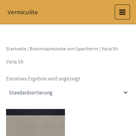
Zum
Vermiculite
Inhalt
springen
Startseite
/
Brennraumsteine von Spartherm
/ Varia Sh
Varia Sh
Einzelnes Ergebnis wird angezeigt