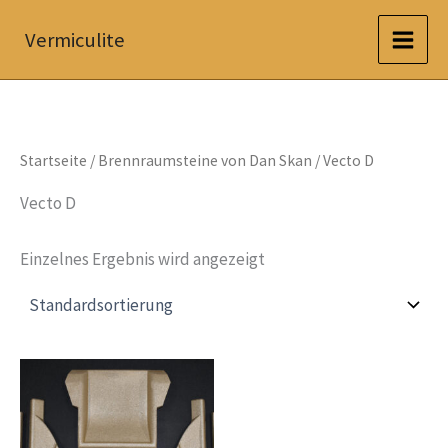
Zum
Vermiculite
Inhalt
springen
Startseite
/
Brennraumsteine von Dan Skan
/ Vecto D
Vecto D
Einzelnes Ergebnis wird angezeigt