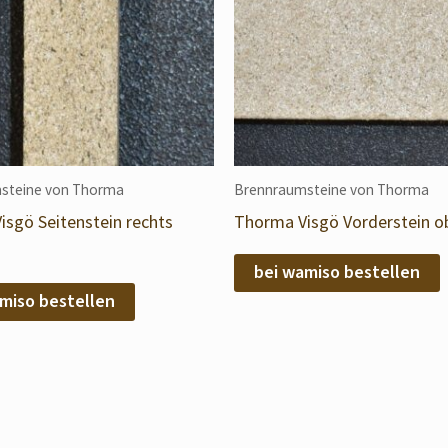
steine von Thorma
Brennraumsteine von Thorma
sgö Seitenstein rechts
Thorma Visgö Vorderstein o
bei wamiso bestellen
miso bestellen