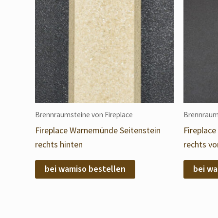
Brennraumsteine von Fireplace
Brennraums
Fireplace Warnemünde Seitenstein
Fireplac
rechts hinten
rechts vo
bei wamiso bestellen
bei wa