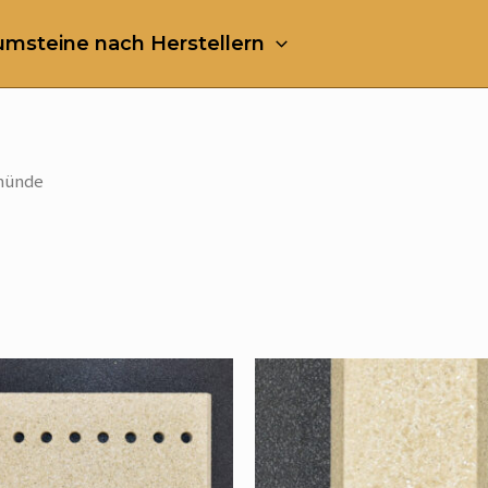
msteine nach Herstellern
münde