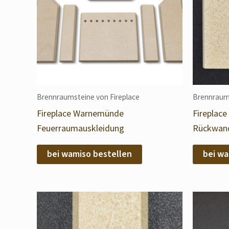
Brennraumsteine von Fireplace
Brennraums
Fireplace Warnemünde
Fireplac
Feuerraumauskleidung
Rückwand
bei wamiso bestellen
bei wa