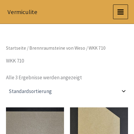
Zum
Vermiculite
Inhalt
springen
Startseite
/
Brennraumsteine von Weso
/ WKK 710
WKK 710
Alle 3 Ergebnisse werden angezeigt