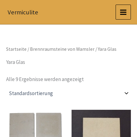
Zum
Vermiculite
Inhalt
springen
Startseite
/
Brennraumsteine von Wamsler
/ Yara Glas
Yara Glas
Alle 9 Ergebnisse werden angezeigt