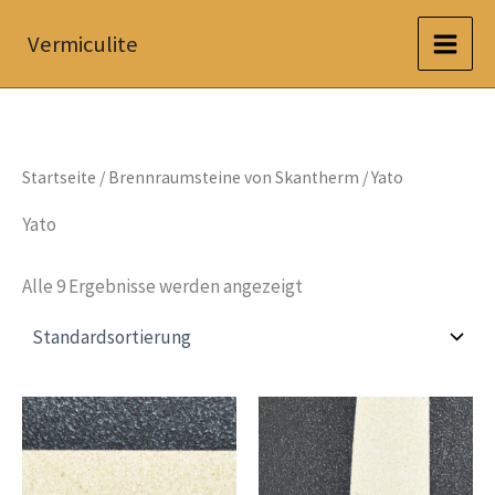
Zum
Vermiculite
Inhalt
springen
Startseite
/
Brennraumsteine von Skantherm
/ Yato
Yato
Alle 9 Ergebnisse werden angezeigt