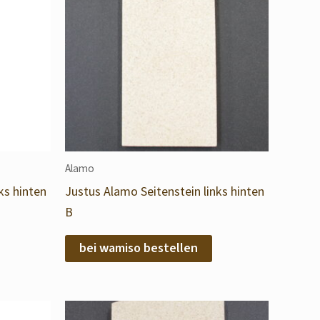
Alamo
ks hinten
Justus Alamo Seitenstein links hinten
B
bei wamiso bestellen