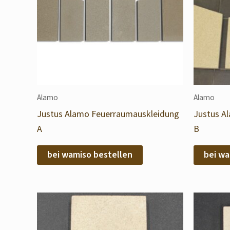
Alamo
Alamo
Justus Alamo Feuerraumauskleidung
Justus A
A
B
bei wamiso bestellen
bei wa