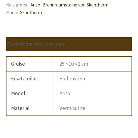
Kategorien:
Ariso
,
Brennraumsteine von Skantherm
Marke:
Skantherm
Zusätzliche Informationen
Größe
25 × 10 × 2 cm
Ersatzteilart
Bodenstein
Modell
Ariso
Material
Vermiculite